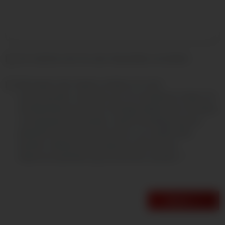
Ich möchte mich für den Newsletter anmelden
Mit Setzen des Hakens erkläre ich mich
einverstanden, dass die von mir erhobenen Daten für
die Bearbeitung meiner Anfrage elektronisch erhoben
und gespeichert werden. Diese Einwilligung kann
jederzeit mit einer Nachricht an uns widerrufen
werden. Weitere Informationen können der
Datenschutzerklärung entnommen werden
*
Weiter