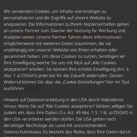
Wir verwenden Cookies, um Inhalte und Anzeigen zu
personalisieren und die Zugriffe auf unsere Website zu
analysieren. Die Informationen zu Ihrem Nutzerverhalten gehen
an unsere Partner zum Zwecke der Nutzung für Werbung und
DIREKTE TERMINANFRAGE
Analysen weiter. Unsere Partner führen diese Informationen
möglicherweise mit weiteren Daten zusammen, die sie
unabhängig von unserer Website von Ihnen erhalten oder
gesammelt haben. Um diese Cookies zu nutzen, benötigen wir
Die mit * markierten Felder gelten als Pflichtfeld.
Ihre Einwilligung welche Sie uns mit Klick auf „Alle Cookies
akzeptieren“ erteilen. Sie können Ihre erteilte Einwilligung (Art. 6
Abs. 1 a) DSGVO) jederzeit für die Zukunft widerrufen. Diesen
Grund für Kontaktanfrage
Widerruf können Sie über die „Cookie-Einstellungen“ hier im Tool
ausführen.
Hinweis auf Datenverarbeitung in den USA durch Videodienst
Anrede
Vimeo: Wenn Sie auf "Alle Cookies akzeptieren“ klicken, willigen Sie
zudem ein, dass ihre Daten i.S.v. Art. 49 Abs. 1 S. 1 lit. a) DSGVO in
den USA verarbeitet werden dürfen. Die USA gelten nach
derzeitiger Rechtslage als Land mit unzureichendem
Vorname
Datenschutzniveau. Es besteht das Risiko, dass Ihre Daten durch
*