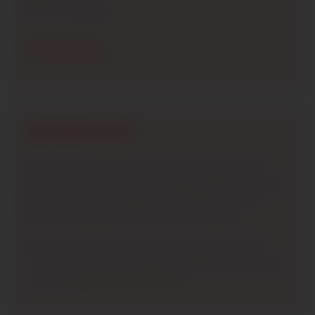
87549 Autostadt
01234 56789-0
info
@
beispiel
.
de
DATENSCHUTZ
Mit dem Absenden des Formulars werden Ihre
angegebenen Daten zum Zwecke der Bearbeitung
der Anfrage(n) verarbeitet. Ihre Daten werden
dabei streng zweckgebunden verarbeitet.
Weitere Informationen über Ihr Widerrufsrecht
und wie wir mit Ihren Daten umgehen finden Sie in
unseren
Datenschutzhinweisen
.