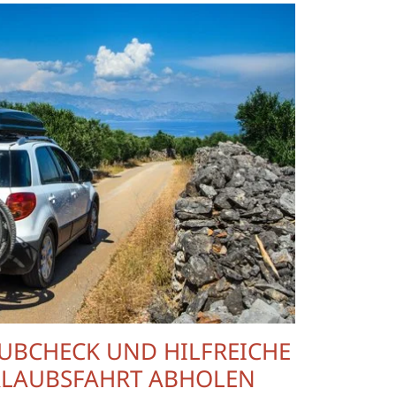
AUBCHECK UND HILFREICHE
PRO
URLAUBSFAHRT ABHOLEN