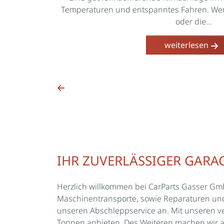
Temperaturen und entspanntes Fahren. Wenn
ummern und
oder die…
tworten wir
weiterlesen
IHR ZUVERLÄSSIGER GARAG
Herzlich willkommen bei CarParts Gasser Gmb
Maschinentransporte, sowie Reparaturen und 
unseren Abschleppservice an. Mit unseren 
Tonnen anbieten. Des Weiteren machen wir 