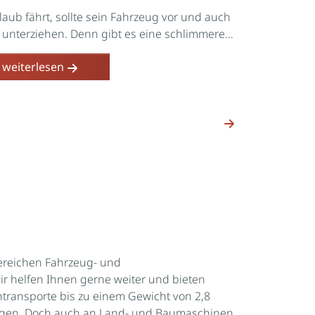
aub fährt, sollte sein Fahrzeug vor und auch
Wofür gib
 unterziehen. Denn gibt es eine schlimmere…
wann nehme
weiterlesen
Bereichen Fahrzeug- und
r helfen Ihnen gerne weiter und bieten
ransporte bis zu einem Gewicht von 2,8
ungen. Doch auch an Land- und Baumaschinen