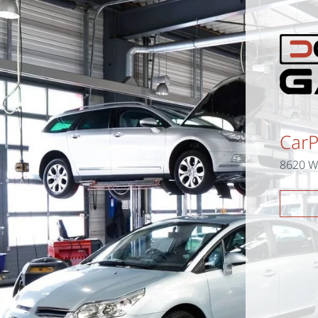
Car
8620 W